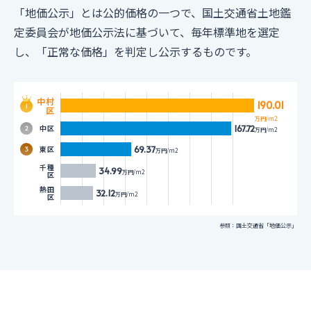
「地価公示」とは公的価格の一つで、国土交通省土地鑑
定委員会が地価公示法に基づいて、毎年標準地を選定
し、「正常な価格」を判定し公示するものです。
中村
190.01
区
万円/m2
167.72
中区
万円/m2
69.37
東区
万円/m2
千種
34.99
万円/m2
区
熱田
32.12
万円/m2
区
参照：国土交通省「地価公示」