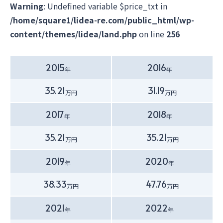
Warning
: Undefined variable $price_txt in
/home/square1/lidea-re.com/public_html/wp-
content/themes/lidea/land.php
on line
256
2015
2016
年
年
35.21
31.19
万円
万円
2017
2018
年
年
35.21
35.21
万円
万円
2019
2020
年
年
38.33
47.76
万円
万円
2021
2022
年
年